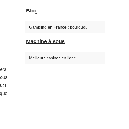
Blog
Gambling en France : pourquoi...
Machine à sous
Meilleurs casinos en ligne...
ers.
sous
t-il
ique