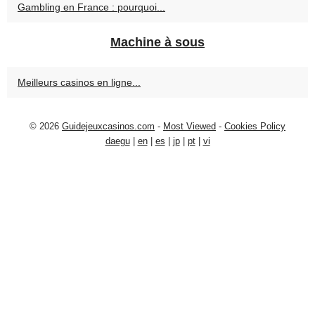
Gambling en France : pourquoi...
Machine à sous
Meilleurs casinos en ligne...
© 2026
Guidejeuxcasinos.com
-
Most Viewed
-
Cookies Policy
daegu
|
en
|
es
|
jp
|
pt
|
vi